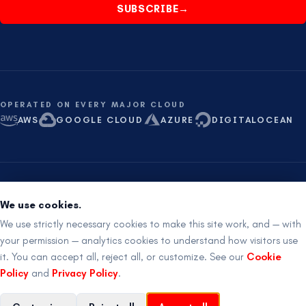
SUBSCRIBE
→
OPERATED ON EVERY MAJOR CLOUD
AWS
GOOGLE CLOUD
AZURE
DIGITALOCEAN
ISO 27001 aligned
SOC 2 ready
Proudly Australian
We use cookies.
RemotIQ Pty Ltd
·
ABN
91 682 628 128
·
24×7 ·
+61 8 621 621 21
We use strictly necessary cookies to make this site work, and — with
your permission — analytics cookies to understand how visitors use
it. You can accept all, reject all, or customize. See our
Cookie
©
2026
RemotIQ Pty Ltd
.
Todos los derechos reservados.
Policy
and
Privacy Policy
.
Legal
Privacidad
Términos
Cookies
Back to top
↑