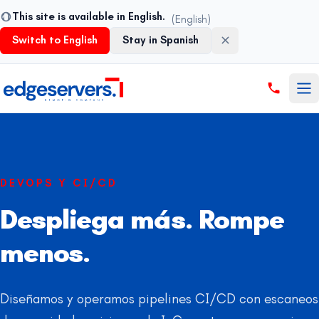
This site is available in English.
(English)
Switch to English
Stay in Spanish
Saltar al contenido
DEVOPS Y CI/CD
Despliega más. Rompe
menos.
Diseñamos y operamos pipelines CI/CD con escaneos