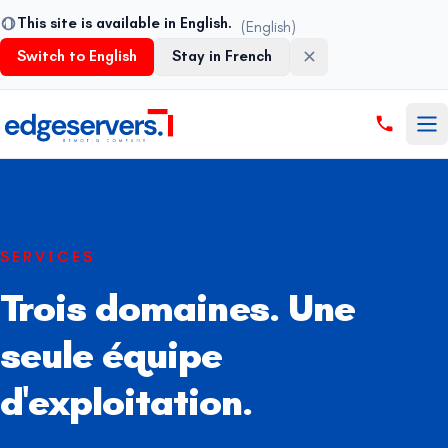
This site is available in English.
(English)
Switch to English
Stay in French
Aller au contenu
SERVICES
Trois domaines. Une
seule équipe
d'exploitation.