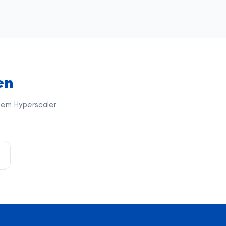
en
hem Hyperscaler