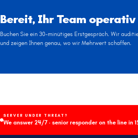
Bereit, Ihr Team operativ
Buchen Sie ein 30-minütiges Erstgespräch. Wir auditi
und zeigen Ihnen genau, wo wir Mehrwert schaffen.
SERVER UNDER THREAT?
We answer 24/7 · senior responder on the line in 1