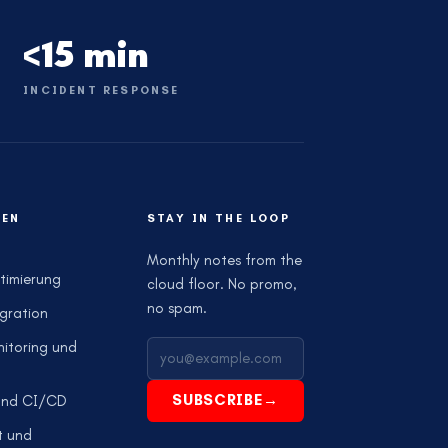
<15 min
INCIDENT RESPONSE
EN
STAY IN THE LOOP
Monthly notes from the
timierung
cloud floor. No promo,
no spam.
gration
itoring und
SUBSCRIBE
→
und CI/CD
t und