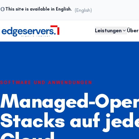
This site is available in English.
(English)
Zum Inhalt springen
Leistungen
Über
SOFTWARE UND ANWENDUNGEN
Managed-Open
Stacks auf jed