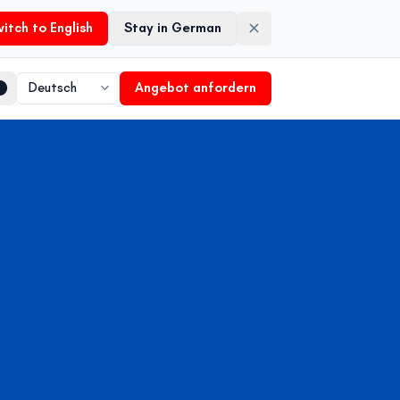
itch to English
Stay in German
Angebot anfordern
Language