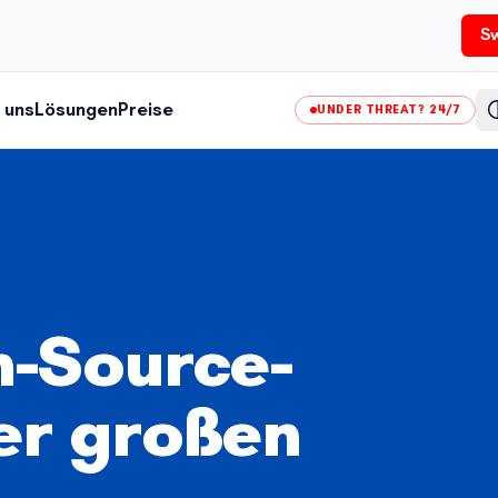
Sw
 uns
Lösungen
Preise
UNDER THREAT? 24/7
-Source-
er großen