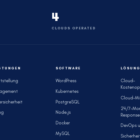
4
CLOUDS OPERATED
STUNGEN
SOFTWARE
LÖSUNG
itstellung
WordPress
Cloud-
Kostenop
agement
Kubernetes
Cloud-Mi
rsicherheit
PostgreSQL
24/7-Mon
ng
Node.js
Response
Docker
DevOps 
MySQL
Sicherhei